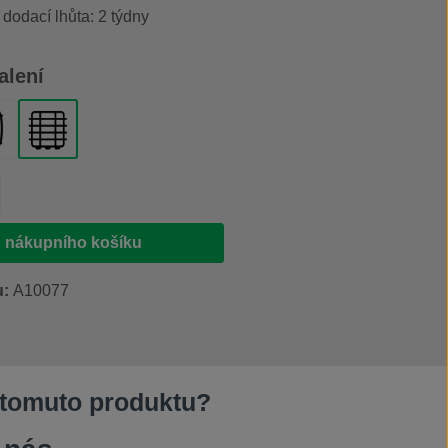
 dodací lhůta: 2 týdny
alení
 l
lastový sud 200 l
IBC kontejner 1000 l
produktu: Zadejte požadované množství ne
 nákupního košíku
u:
A10077
 tomuto produktu?