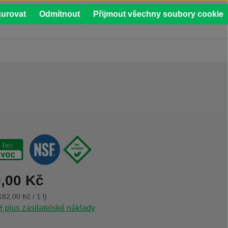
0
gurovat
Odmítnout
Přijmout všechny soubory cookie
Í
PŘÍPADOVÉ STUDIE
,00 Kč
182,00 Kč / 1 l)
plus zasilatelské náklady