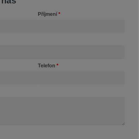
 nás
Příjmení
*
Telefon
*