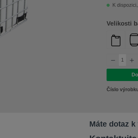
K dispozici,
Vyberte
Velikosti b
kanystr 20
p
Množství 
Do
Číslo výrobk
Máte dotaz k