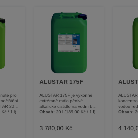
0
ALUSTAR 175F
ALUST
vinuté pro
ALUSTAR 175F je výkonné
ALUSTAR 
znečištění
extrémně málo pěnivé
koncentro
USTAR 200
alkalické čistidlo na vodní bázi
vodou ředi
Kč / 1 l)
pro čištění v průmyslových
Obsah:
20 l
(189,00 Kč / 1 l)
odmašťova
Obsah:
2
dní bázi
bubnových nebo postřikových
extrémně
e strojních
systémech při nízkých
znečištění
3 780,00 Kč
4 140,
Běžná cena:
Běžná c
se
teplotách - v postřikových od
čisticí a 
 stupněm
20 °C a v bubnových od 40
Popis prod