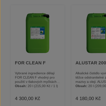
Přeskočit galerii produktů
FOR CLEAN F
ALUSTAR 20
Vybrané ingredience dělají
Alkalické čistidlo vy
FOR CLEAN F vhodný pro
těžce odstranitelné 
použití v tlakových myčkách a
mazivy a oleji. AL
podlahových čisticích
Obsah:
20 l
(215,00 Kč / 1 l)
je zásadité čistidlo a
Obsah:
20 l
(209,00 
systémech. Použitelnost FOR
odmašťovadlo na vo
CLEAN F v mokrých
určené pro použití v
4 300,00 Kč
4 180,00 Kč
Běžná cena:
Běžná cena:
vysavačích a ručních čisticích
čisticích procesech 
zařízeních vypovídá o
středním až silným