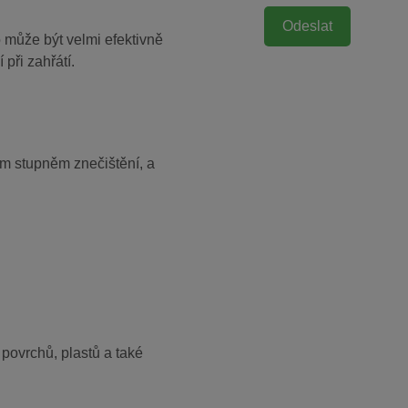
o může být velmi efektivně
 při zahřátí.
ím stupněm znečištění, a
povrchů, plastů a také