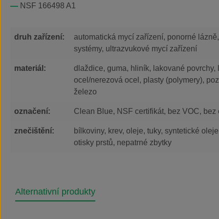
NSF 166498 A1
druh zařízení:
automatická mycí zařízení, ponorné lázně, 
systémy, ultrazvukové mycí zařízení
materiál:
dlaždice, guma, hliník, lakované povrchy, 
ocel/nerezová ocel, plasty (polymery), po
železo
označení:
Clean Blue, NSF certifikát, bez VOC, bez
znečištění:
bílkoviny, krev, oleje, tuky, syntetické olej
otisky prstů, nepatrné zbytky
Alternativní produkty