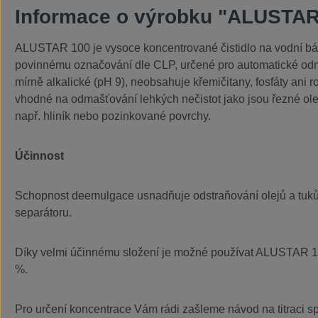
Informace o výrobku "ALUSTAR
ALUSTAR 100 je vysoce koncentrované čistidlo na vodní báz
povinnému označování dle CLP, určené pro automatické odm
mírně alkalické (pH 9), neobsahuje křemičitany, fosfáty ani r
vhodné na odmašťování lehkých nečistot jako jsou řezné oleje
např. hliník nebo pozinkované povrchy.
Účinnost
Schopnost deemulgace usnadňuje odstraňování olejů a tuků
separátoru.
Díky velmi účinnému složení je možné používat ALUSTAR 10
%.
Pro určení koncentrace Vám rádi zašleme návod na titraci spol