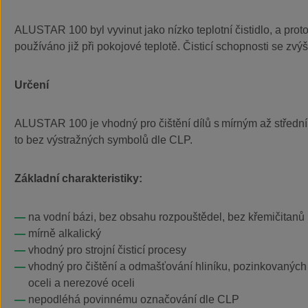
ALUSTAR 100 byl vyvinut jako nízko teplotní čistidlo, a prot
používáno již při pokojové teplotě. Čisticí schopnosti se zvýší
Určení
ALUSTAR 100 je vhodný pro čištění dílů s mírným až středn
to bez výstražných symbolů dle CLP.
Základní charakteristiky:
na vodní bázi, bez obsahu rozpouštědel, bez křemičitanů
mírně alkalický
vhodný pro strojní čisticí procesy
vhodný pro čištění a odmašťování hliníku, pozinkovaných 
oceli a nerezové oceli
nepodléhá povinnému označování dle CLP