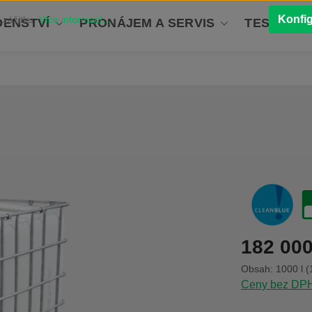
Konfi
 zážitku.
Více informací...
ENSTVÍ
PRONÁJEM A SERVIS
TESTOVÁN
Běžná cena:
182 000
Obsah:
1000 l
(
Ceny bez DPH 