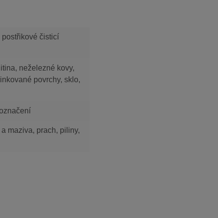
postřikové čisticí
litina, neželezné kovy,
zinkované povrchy, sklo,
 označení
e a maziva, prach, piliny,