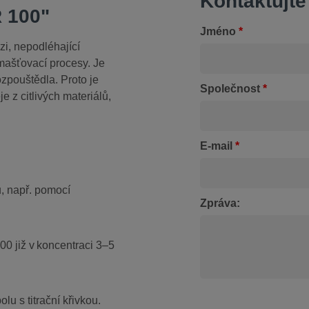
Kontaktujte
 100"
Jméno
*
i, nepodléhající
ašťovací procesy. Je
ozpouštědla. Proto je
Společnost
*
 z citlivých materiálů,
E-mail
*
, např. pomocí
Zpráva:
0 již v koncentraci 3–5
u s titrační křivkou.