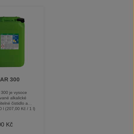
AR 300
300 je vysoce
vané alkalické
telné čistidlo a
dlo pro odstranění
0 l
(207,00 Kč / 1 l)
 odolného
. Určeno pro strojní
00 Kč
ena:
odmašťovací procesy.
uktu je v souladu s