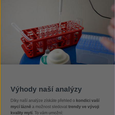
Výhody naší analýzy
Díky naší analýze získáte přehled o
kondici vaší
mycí lázně
a možnost sledovat
trendy ve vývoji
kvality mytí
.
To vám umožní: