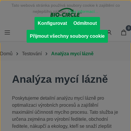
Tato webová stránka používá soubory cookie k zajištění co
Přejít na hlavní obsah
nejlepšího zážitku.
Více informací...
Konfigurovat
Odmítnout
0
Přijmout všechny soubory cookie
Domů
Testování
Analýza mycí lázně
Analýza mycí lázně
Poskytujeme detailní analýzu mycí lázně pro
optimalizaci výrobních procesů a zajištění
maximální účinnosti mycího procesu. Tato služba je
určena zejména pro výrobní ředitele, obchodní
ředitele, nákupčí a ekology, kteří se snaží zlepšit