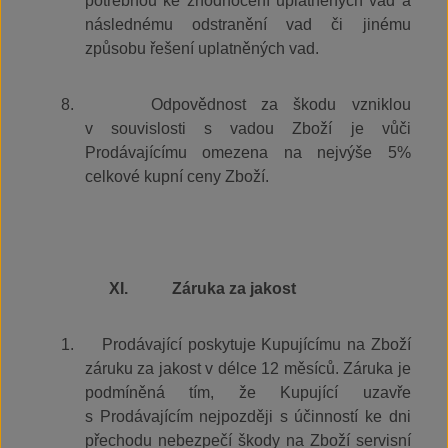
potřebnou ke zhodnocení uplatněných vad a
následnému odstranění vad či jinému
způsobu řešení uplatněných vad.
8.
Odpovědnost za škodu vzniklou
v souvislosti s vadou Zboží je vůči
Prodávajícímu omezena na nejvýše 5%
celkové kupní ceny Zboží.
XI.
Záruka za jakost
1.
Prodávající poskytuje Kupujícímu na Zboží
záruku za jakost v délce 12 měsíců. Záruka je
podmíněná tím, že Kupující uzavře
s Prodávajícím nejpozději s účinností ke dni
přechodu nebezpečí škody na Zboží servisní