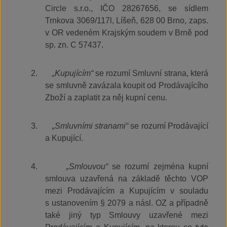
Circle s.r.o., IČO 28267656, se sídlem
Trnkova 3069/117l, Líšeň, 628 00 Brno, zaps.
v OR vedeném Krajským soudem v Brně pod
sp. zn. C 57437.
2.
„Kupujícím“
se rozumí Smluvní strana, která
se smluvně zavázala koupit od Prodávajícího
Zboží a zaplatit za něj kupní cenu.
3.
„Smluvními stranami“
se rozumí Prodávající
a Kupující.
4.
„Smlouvou“
se rozumí zejména kupní
smlouva uzavřená na základě těchto VOP
mezi Prodávajícím a Kupujícím v souladu
s ustanovením § 2079 a násl. OZ a případně
také jiný typ Smlouvy uzavřené mezi