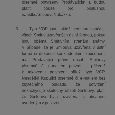
písemně potvrzeny Prodávajícím a budou
platit pouze pro příslušnou
nabídku/Smlouvu/zakázku.
3.
Tyto VOP jsou taktéž nedílnou součástí
všech Smluv uzavřených ústní formou, pokud
jsou oběma Smluvním stranám známy.
V případě, že je Smlouva uzavřena v ústní
formě či dokonce konkludentním způsobem,
má Prodávající právo obsah Smlouvy
písemně či e-mailem potvrdit , přičemž
k takovému potvrzení přiloží tyto VOP.
Nesdělí-li Kupující písemně či e-mailem bez
zbytečného odkladu, že potvrzení
nezachycuje skutečný obsah Smlouvy, platí,
že Smlouva byla uzavřena s obsahem
uvedeným v potvrzení.