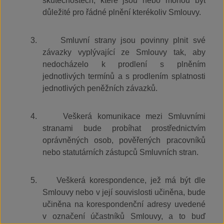
skutečnostech, které jsou nebo mohou být
důležité pro řádné plnění kterékoliv Smlouvy.
3.
Smluvní strany jsou povinny plnit své
závazky vyplývající ze Smlouvy tak, aby
nedocházelo k prodlení s plněním
jednotlivých termínů a s prodlením splatnosti
jednotlivých peněžních závazků.
4.
Veškerá komunikace mezi Smluvními
stranami bude probíhat prostřednictvím
oprávněných osob, pověřených pracovníků
nebo statutárních zástupců Smluvních stran.
5.
Veškerá korespondence, jež má být dle
Smlouvy nebo v její souvislosti učiněna, bude
učiněna na korespondenční adresy uvedené
v označení účastníků Smlouvy, a to buď