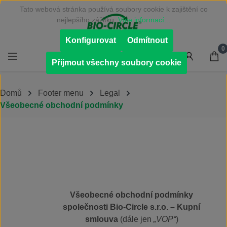
Tato webová stránka používá soubory cookie k zajištění co
Přejít na hlavní obsah
nejlepšího zážitku.
Více informací...
Konfigurovat
Odmítnout
0
Přijmout všechny soubory cookie
Domů
Footer menu
Legal
Všeobecné obchodní podmínky
Všeobecné obchodní podmínky
společnosti Bio-Circle s.r.o. – Kupní
smlouva
(dále jen
„VOP“
)