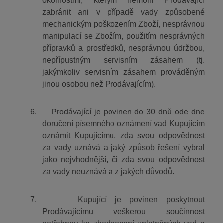
okolnostmi, kterým nemohl Prodávající
zabránit ani v případě vady způsobené
mechanickým poškozením Zboží, nesprávnou
manipulací se Zbožím, použitím nesprávných
přípravků a prostředků, nesprávnou údržbou,
nepřípustným servisním zásahem (tj.
jakýmkoliv servisním zásahem prováděným
jinou osobou než Prodávajícím).
6.
Prodávající je povinen do 30 dnů ode dne
doručení písemného oznámení vad Kupujícím
oznámit Kupujícímu, zda svou odpovědnost
za vady uznává a jaký způsob řešení vybral
jako nejvhodnější, či zda svou odpovědnost
za vady neuznává a z jakých důvodů.
7.
Kupující je povinen poskytnout
Prodávajícímu veškerou součinnost