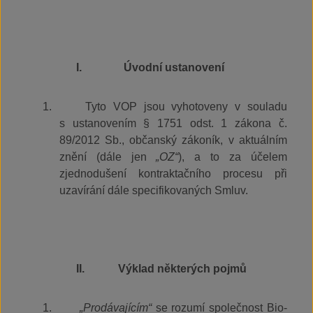
I.
Úvodní ustanovení
1.
Tyto VOP jsou vyhotoveny v souladu
s ustanovením § 1751 odst. 1 zákona č.
89/2012 Sb., občanský zákoník, v aktuálním
znění (dále jen
„OZ“
), a to za účelem
zjednodušení kontraktačního procesu při
uzavírání dále specifikovaných Smluv.
II.
Výklad některých pojmů
1.
„Prodávajícím“
se rozumí společnost Bio-