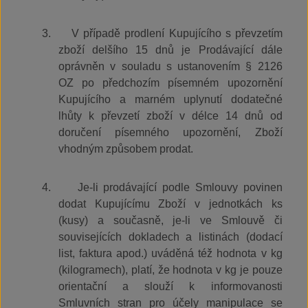
3.
V případě prodlení Kupujícího s převzetím
zboží delšího 15 dnů je Prodávající dále
oprávněn v souladu s ustanovením § 2126
OZ po předchozím písemném upozornění
Kupujícího a marném uplynutí dodatečné
lhůty k převzetí zboží v délce 14 dnů od
doručení písemného upozornění, Zboží
vhodným způsobem prodat.
4.
Je-li prodávající podle Smlouvy povinen
dodat Kupujícímu Zboží v jednotkách ks
(kusy) a současně, je-li ve Smlouvě či
souvisejících dokladech a listinách (dodací
list, faktura apod.) uváděná též hodnota v kg
(kilogramech), platí, že hodnota v kg je pouze
orientační a slouží k informovanosti
Smluvních stran pro účely manipulace se