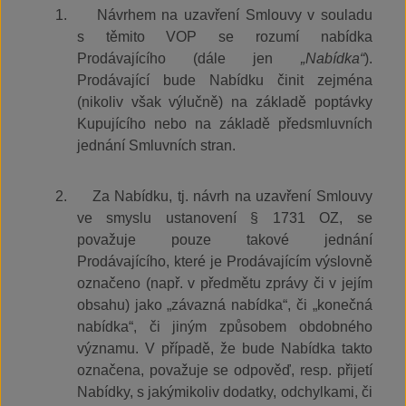
1.
Návrhem na uzavření Smlouvy v souladu
s těmito VOP se rozumí nabídka
Prodávajícího (dále jen
„Nabídka“
).
Prodávající bude Nabídku činit zejména
(nikoliv však výlučně) na základě poptávky
Kupujícího nebo na základě předsmluvních
jednání Smluvních stran.
2.
Za Nabídku, tj. návrh na uzavření Smlouvy
ve smyslu ustanovení § 1731 OZ, se
považuje pouze takové jednání
Prodávajícího, které je Prodávajícím výslovně
označeno (např. v předmětu zprávy či v jejím
obsahu) jako „závazná nabídka“, či „konečná
nabídka“, či jiným způsobem obdobného
významu. V případě, že bude Nabídka takto
označena, považuje se odpověď, resp. přijetí
Nabídky, s jakýmikoliv dodatky, odchylkami, či