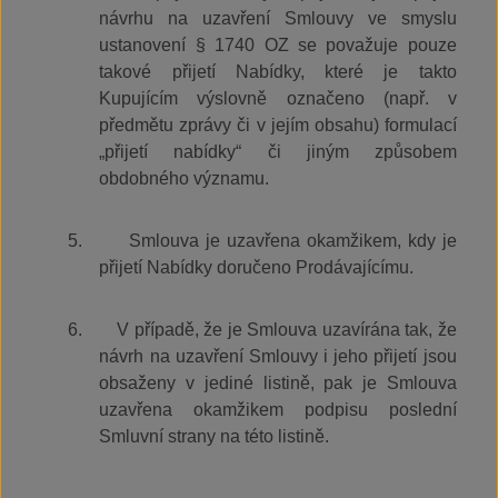
návrhu na uzavření Smlouvy ve smyslu
ustanovení § 1740 OZ se považuje pouze
takové přijetí Nabídky, které je takto
Kupujícím výslovně označeno (např. v
předmětu zprávy či v jejím obsahu) formulací
„přijetí nabídky“ či jiným způsobem
obdobného významu.
5.
Smlouva je uzavřena okamžikem, kdy je
přijetí Nabídky doručeno Prodávajícímu.
6.
V případě, že je Smlouva uzavírána tak, že
návrh na uzavření Smlouvy i jeho přijetí jsou
obsaženy v jediné listině, pak je Smlouva
uzavřena okamžikem podpisu poslední
Smluvní strany na této listině.