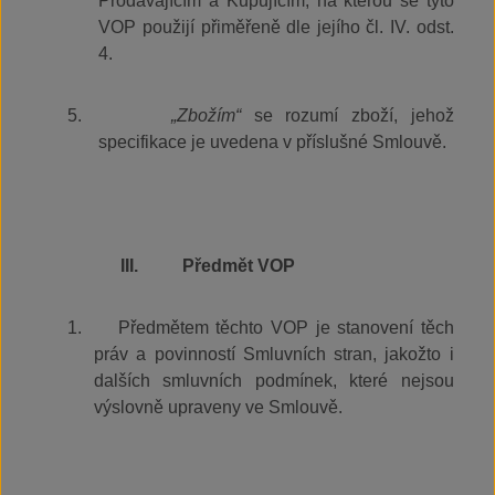
Prodávajícím a Kupujícím, na kterou se tyto
VOP použijí přiměřeně dle jejího čl. IV. odst.
4.
5.
„Zbožím“
se rozumí zboží, jehož
specifikace je uvedena v příslušné Smlouvě.
III.
Předmět VOP
1.
Předmětem těchto VOP je stanovení těch
práv a povinností Smluvních stran, jakožto i
dalších smluvních podmínek, které nejsou
výslovně upraveny ve Smlouvě.