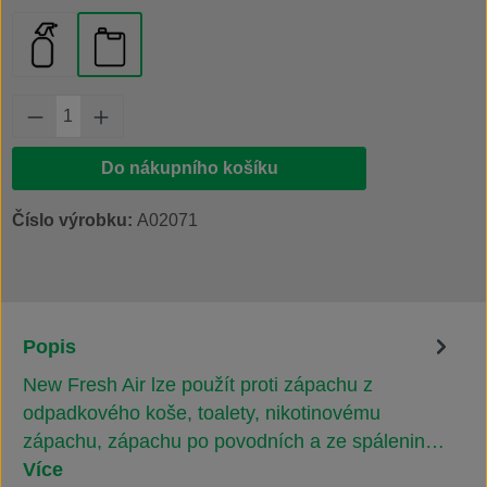
lahvička s rozprašovačem 500 ml
kanystr 20 l
Množství produktu: Zadejte požadované množs
Do nákupního košíku
Číslo výrobku:
A02071
Popis
New Fresh Air lze použít proti zápachu z
odpadkového koše, toalety, nikotinovému
zápachu, zápachu po povodních a ze spálenin…
Více