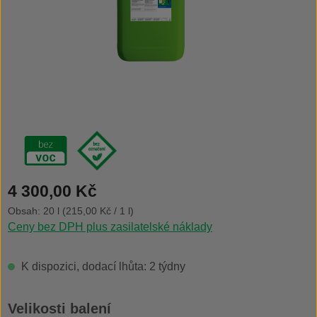
Běžná cena:
4 300,00 Kč
Obsah:
20 l
(215,00 Kč / 1 l)
Ceny bez DPH plus zasilatelské náklady
K dispozici, dodací lhůta: 2 týdny
Vyberte
Velikosti balení