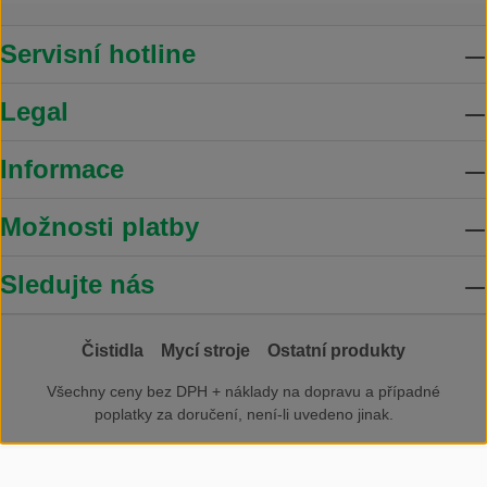
Servisní hotline
Legal
Informace
Možnosti platby
Sledujte nás
Čistidla
Mycí stroje
Ostatní produkty
Všechny ceny bez DPH +
náklady na dopravu
a případné
poplatky za doručení, není-li uvedeno jinak.