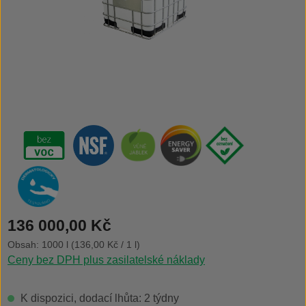
Běžná cena:
136 000,00 Kč
Obsah:
1000 l
(136,00 Kč / 1 l)
Ceny bez DPH plus zasilatelské náklady
K dispozici, dodací lhůta: 2 týdny