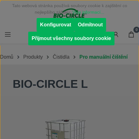
Tato webová stránka používá soubory cookie k zajištění co
Přejít na hlavní obsah
nejlepšího zážitku.
Více informací...
Konfigurovat
Odmítnout
0
Přijmout všechny soubory cookie
Domů
Produkty
Čistidla
Pro manuální čištění
BIO-CIRCLE L
Přeskočit galerii obrázků