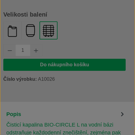
Vyberte
Velikosti balení
kanystr 20 l
plastový sud 200 l
IBC kontejner 1000 l
Množství produktu: Zadejte požadované množs
Do nákupního košíku
Číslo výrobku:
A10026
Popis
Čisticí kapalina BIO-CIRCLE L na vodní bázi
odstraňuje každodenní znečištění, zejména pak