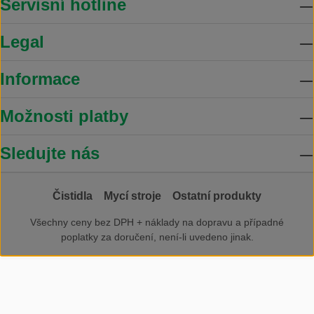
Servisní hotline
Legal
Informace
Možnosti platby
Sledujte nás
Čistidla
Mycí stroje
Ostatní produkty
Všechny ceny bez DPH +
náklady na dopravu
a případné
poplatky za doručení, není-li uvedeno jinak.