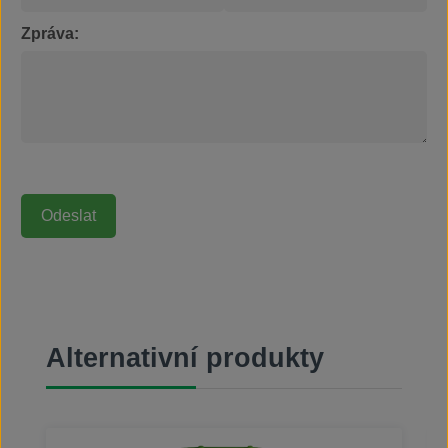
Zpráva:
Přeskočit galerii produktů
Alternativní produkty