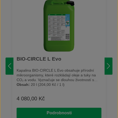
BIO-CIRCLE L Evo
Kapalina BIO-CIRCLE L Evo obsahuje přírodní
mikroorganismy, které rozkládají oleje a tuky na
CO₂ a vodu. Vyznačuje se dlouhou životností s
konstantními čisticími účinky. Je speciálně určená
Obsah:
20 l
(204,00 Kč / 1 l)
k odstraňování středního až
velmi odolného znečištění. Kapalina díky svým
4 080,00 Kč
Běžná cena:
vlastnostem nenarušuje povrch čištěných dílů.
Obsahuje speciální složky pro čištění hliníku a
citlivých materiálů. Je vhodná na většinu
Podrobnosti
materiálů jako ocel, nerezová ocel, hliník,
neželezné kovy či plasty (např. PE). Na čištěných