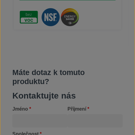
dílech zanechává dočasnou antikorozní ochranu.
Čisticí kapalina BIO-CIRCLE L Evo je alternativou k
rozpouštědlům bez rizika pro životní prostředí a
obsluhu. Neobsahuje (0 %) VOC, dosahuje
vynikajícího čisticího účinku. Díky tomu je
bezpečná při užívání, skladování a přepravě.
Používáním kapaliny BIO-CIRCLE L Evo přispíváte
k ochraně životního prostředí a zvýšení
bezpečnosti práce. Čisticí kapalinu lze používat i
v potravinářském průmyslu, NSF registrace
#160771 (program C1).
Máte dotaz k tomuto
produktu?
Kontaktujte nás
Jméno
*
Příjmení
*
Společnost
*