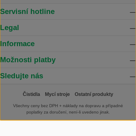
Servisní hotline
Legal
Informace
Možnosti platby
Sledujte nás
Čistidla
Mycí stroje
Ostatní produkty
Všechny ceny bez DPH +
náklady na dopravu
a případné
poplatky za doručení, není-li uvedeno jinak.