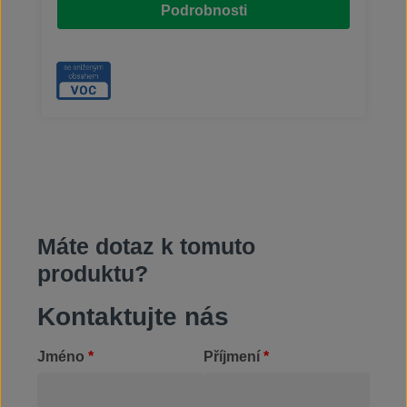
Podrobnosti
atd. Kromě aplikace pomocí zpěňovače lze UNO X
použít také v ponorných procesech. Základní
charakteristiky: vysoce viskózní pěnivé čistidlo
alkalické; rychle odstraňuje extrémně odolné
znečištění vodou ředitelné až do poměru 1:3
dobrá snášenlivost s většinou materiálůnepoužívat
koncentrované na hliník a pozinkované povrchy
Máte dotaz k tomuto
produktu?
Kontaktujte nás
Jméno
*
Příjmení
*