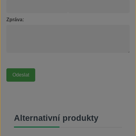
Zpráva:
Přeskočit galerii produktů
Alternativní produkty