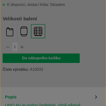
K dispozici, dodací lhůta: Skladem
Vyberte
Velikosti balení
kanystr 20 l
plastový sud 200 l
IBC kontejner 1000 l
Množství produktu: Zadejte požadované množs
Do nákupního košíku
Číslo výrobku:
A10033
Popis
UNO AV je vodou ředitelné, silně pěnivé,