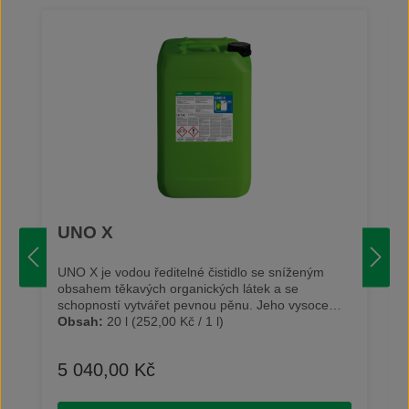
UNO X
UNO X je vodou ředitelné čistidlo se sníženým
obsahem těkavých organických látek a se
schopností vytvářet pevnou pěnu. Jeho vysoce
účinné složení je ideální na odstraňování olejů,
Obsah:
20 l
(252,00 Kč / 1 l)
mastnoty, sazí a vysoce přilnavého přírodního
znečištění. Díky svým silným pěnivým vlastnostem
5 040,00 Kč
Běžná cena:
je UNO X ideální pro čištění velkých ploch a to i
šikmých. Je vhodné pro čištění exteriéru lokomotiv,
přívěsů nákladních automobilů, nákladních vozů