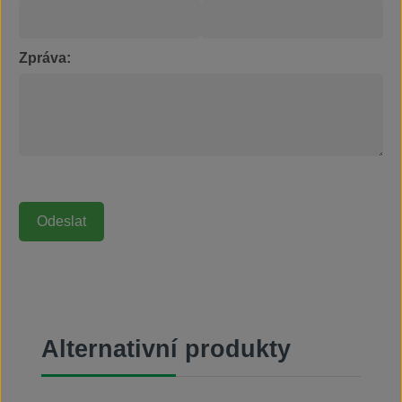
Zpráva:
Přeskočit galerii produktů
Alternativní produkty