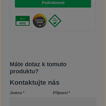
Podrobnosti
pro použití v zařízeních BIO-CIRCLE Turbo and
BIO-CIRCLE HP. ODSTRAŇUJE extrémní
znečištění jako jsou tuky, oleje, zapečené
nečistoty, saze a mnoho dalších ČISTÍ primárně
ocel, nerezovou ocel a plasty Pro strojní čištění
Schopnost regenerace → dlouhá životnost Ideální
čisticí teplota 50 °C S dočasnou antikorozní
ochranou Bez VOC; bez označení dle nařízení
CLP → ochrana zaměstnanců a životního
prostředí
Máte dotaz k tomuto
produktu?
Kontaktujte nás
Jméno
*
Příjmení
*