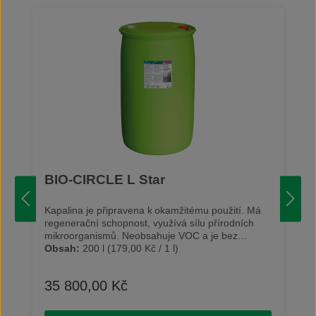
BIO-CIRCLE L Star
Kapalina je připravena k okamžitému použití. Má
regenerační schopnost, využívá sílu přírodních
mikroorganismů. Neobsahuje VOC a je bez
označení dle nařízení CLP. Vyčištěné díly je možné
Obsah:
200 l
(179,00 Kč / 1 l)
dočasně skladovat díky antikorozní ochraně
obsažené v mycí kapalině. BIO-CIRCLE L Star
35 800,00 Kč
Běžná cena:
může být zahřáta až na 50 °C a
odstraňuje extrémní olejové a tukové znečištění.
Alkalické čistidlo na vodní bázi vyrobené speciálně