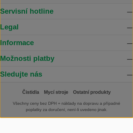
Servisní hotline
Legal
Informace
Možnosti platby
Sledujte nás
Čistidla
Mycí stroje
Ostatní produkty
Všechny ceny bez DPH +
náklady na dopravu
a případné
poplatky za doručení, není-li uvedeno jinak.