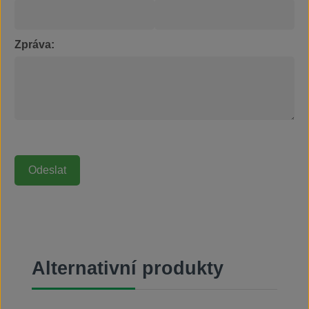
Zpráva:
Přeskočit galerii produktů
Alternativní produkty