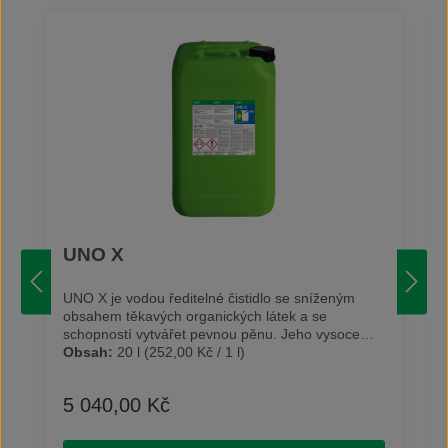
UNO X
UNO X je vodou ředitelné čistidlo se sníženým
obsahem těkavých organických látek a se
schopností vytvářet pevnou pěnu. Jeho vysoce
účinné složení je ideální na odstraňování olejů,
Obsah:
20 l
(252,00 Kč / 1 l)
mastnoty, sazí a vysoce přilnavého přírodního
znečištění. Díky svým silným pěnivým vlastnostem
5 040,00 Kč
Běžná cena:
je UNO X ideální pro čištění velkých ploch a to i
šikmých. Je vhodné pro čištění exteriéru lokomotiv,
přívěsů nákladních automobilů, nákladních vozů