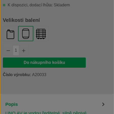
K dispozici, dodací lhůta: Skladem
Vyberte
Velikosti balení
kanystr 20 l
plastový sud 200 l
IBC kontejner 1000 l
Množství produktu: Zadejte požadované množs
Do nákupního košíku
Číslo výrobku:
A20033
Popis
UNO AV je vodou ředitelné, silně pěnivé,