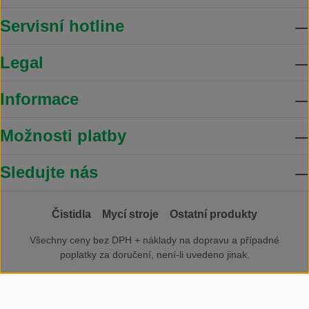
Servisní hotline
Legal
Informace
Možnosti platby
Sledujte nás
Čistidla
Mycí stroje
Ostatní produkty
Všechny ceny bez DPH +
náklady na dopravu
a případné
poplatky za doručení, není-li uvedeno jinak.