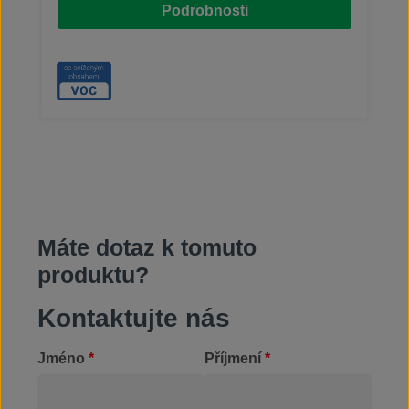
Podrobnosti
atd. Kromě aplikace pomocí zpěňovače lze UNO X
použít také v ponorných procesech. Základní
charakteristiky: vysoce viskózní pěnivé čistidlo
alkalické; rychle odstraňuje extrémně odolné
znečištění vodou ředitelné až do poměru 1:3
dobrá snášenlivost s většinou materiálůnepoužívat
koncentrované na hliník a pozinkované povrchy
Máte dotaz k tomuto
produktu?
Kontaktujte nás
Jméno
*
Příjmení
*