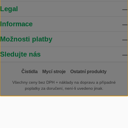
Legal
Informace
Možnosti platby
Sledujte nás
Čistidla
Mycí stroje
Ostatní produkty
Všechny ceny bez DPH +
náklady na dopravu
a případné
poplatky za doručení, není-li uvedeno jinak.