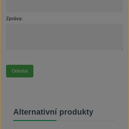
Zpráva:
Přeskočit galerii produktů
Alternativní produkty