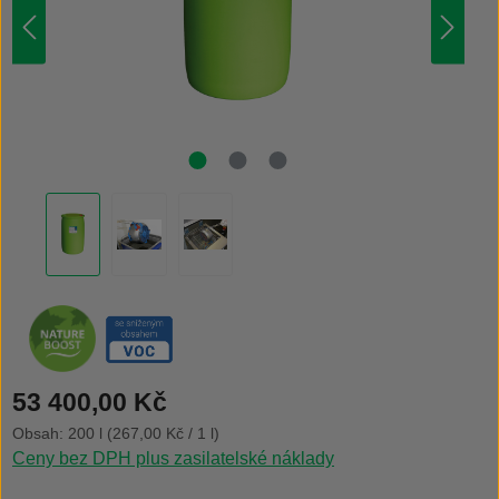
Běžná cena:
53 400,00 Kč
Obsah:
200 l
(267,00 Kč / 1 l)
Ceny bez DPH plus zasilatelské náklady