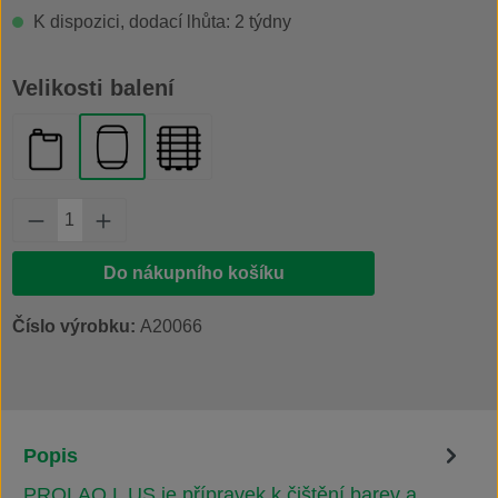
K dispozici, dodací lhůta: 2 týdny
Vyberte
Velikosti balení
kanystr 20 l
plastový sud 200 l
IBC kontejner 1000 l
Množství produktu: Zadejte požadované množs
Do nákupního košíku
Číslo výrobku:
A20066
Popis
PROLAQ L US je přípravek k čištění barev a