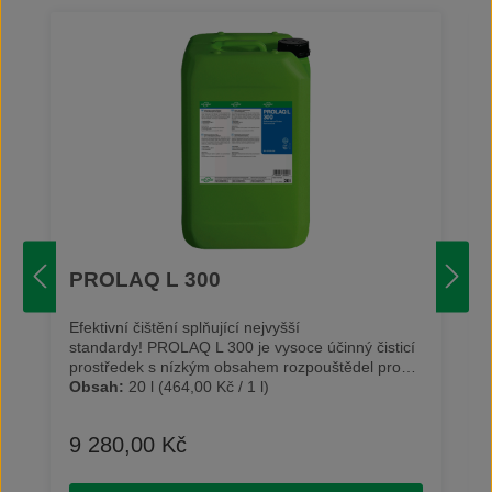
PROLAQ L 300
Efektivní čištění splňující nejvyšší
standardy! PROLAQ L 300 je vysoce účinný čisticí
prostředek s nízkým obsahem rozpouštědel pro
strojní použití. Na odstraňování barev, laků a
Obsah:
20 l
(464,00 Kč / 1 l)
inkoustů z různých částí tiskařských strojů jako
jsou stěrky, válečky a další. Působivý čisticí výkon
9 280,00 Kč
Běžná cena:
a dlouhá životnost činí z tohoto produktu ideální
volbu pro náročné čisticí procesy v oblasti
„odstraňování barev z komponentů“. Tento čisticí