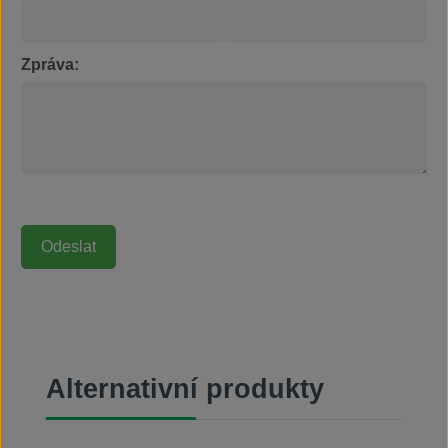
Zpráva:
Přeskočit galerii produktů
Alternativní produkty