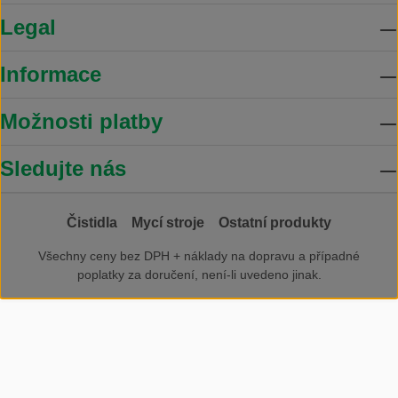
Legal
Informace
Možnosti platby
Sledujte nás
Čistidla
Mycí stroje
Ostatní produkty
Všechny ceny bez DPH +
náklady na dopravu
a případné
poplatky za doručení, není-li uvedeno jinak.