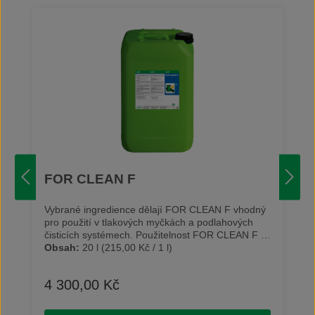
FOR CLEAN F
Vybrané ingredience dělají FOR CLEAN F vhodný
pro použití v tlakových myčkách a podlahových
čisticích systémech. Použitelnost FOR CLEAN F v
mokrých vysavačích a ručních čisticích zařízeních
Obsah:
20 l
(215,00 Kč / 1 l)
vypovídá o univerzálnost tohoto čistidla. Při čištění
chrání hliníkové a mosazné povrchy před
4 300,00 Kč
Běžná cena:
zabarvením (až do teploty 75 °C). Čistidlo je
použitelné všude tam, kde by měla pěna negativní
účinky. FOR CLEAN F chrání zdraví obsluhy,