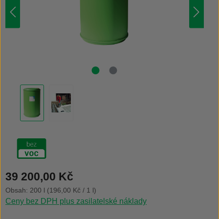
Běžná cena:
39 200,00 Kč
Obsah:
200 l
(196,00 Kč / 1 l)
Ceny bez DPH plus zasilatelské náklady