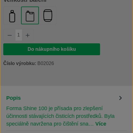
plastová láhev 1 l
kanystr 20 l
plastový sud 200 l
Množství produktu: Zadejte požadované množs
Do nákupního košíku
Číslo výrobku:
B02026
Popis
Forma Shine 100 je přísada pro zlepšení
účinnosti stávajících čisticích prostředků. Byla
speciálně navržena pro čištění sna…
Více