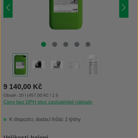
Běžná cena:
9 140,00 Kč
Obsah:
20 l
(457,00 Kč / 1 l)
Ceny bez DPH plus zasilatelské náklady
K dispozici, dodací lhůta: 2 týdny
Vyberte
Velikosti balení