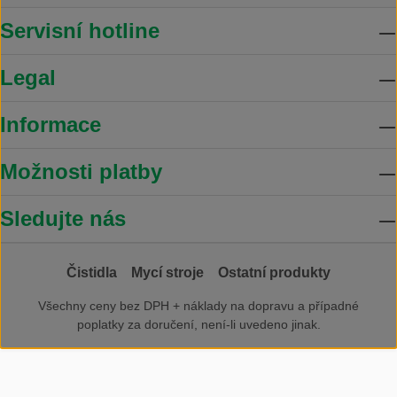
Servisní hotline
Legal
Informace
Možnosti platby
Sledujte nás
Čistidla
Mycí stroje
Ostatní produkty
Všechny ceny bez DPH +
náklady na dopravu
a případné
poplatky za doručení, není-li uvedeno jinak.