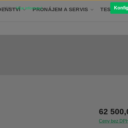
Konfi
 zážitku.
Více informací...
ENSTVÍ
PRONÁJEM A SERVIS
TESTOVÁN
Běžná cena:
62 500,
Ceny bez DPH 