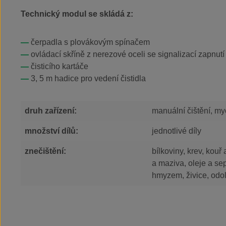
Technický modul se skládá z:
čerpadla s plovákovým spínačem
ovládací skříně z nerezové oceli se signalizací zapn
čisticího kartáče
3, 5 m hadice pro vedení čistidla
druh zařízení:
manuální čištění, my
množství dílů:
jednotlivé díly
znečištění:
bílkoviny, krev, kouř 
a maziva, oleje a sep
hmyzem, živice, odol