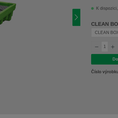
K dispozici,
Vyberte
CLEAN BOX
Množství 
Do
Číslo výrobk