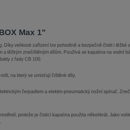
 BOX Max 1"
Díky velikosti zařízení lze pohodlně a bezpečně čistit i těžké 
ým a těžkým znečištěným dílům. Používá se kapalina na vodní báz
odukty z řady CB 100.
rošt, na který se umisťují čištěné díly.
lektrickým čerpadlem a elektro-pneumatický nožní spínač. Zneči
rostředí, protože je čisticí kapalina použita několikrát. Jako v
.