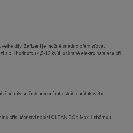
a velké díly. Zařízení je možné snadno přemisťovat
i s pH hodnotou 4,5-12 kvůli ochraně elektroinstalace při
štěné díly se čistí pomocí robustního průtokového
olitelné příslušenství nabízí CLEAN BOX Max 1 sběrnou