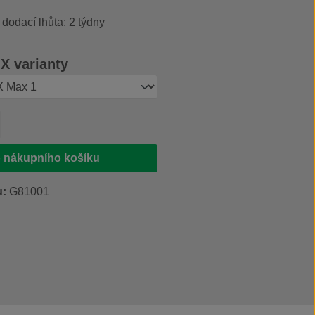
 dodací lhůta: 2 týdny
 varianty
produktu: Zadejte požadované množství ne
 nákupního košíku
u:
G81001