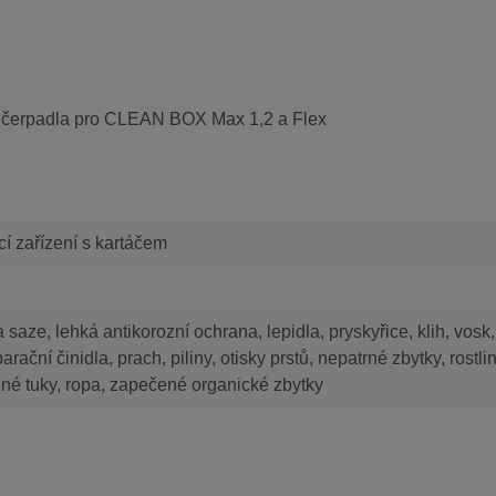
utí čerpadla pro CLEAN BOX Max 1,2 a Flex
cí zařízení s kartáčem
a saze, lehká antikorozní ochrana, lepidla, pryskyřice, klih, vosk,
arační činidla, prach, piliny, otisky prstů, nepatrné zbytky, rostli
né tuky, ropa, zapečené organické zbytky