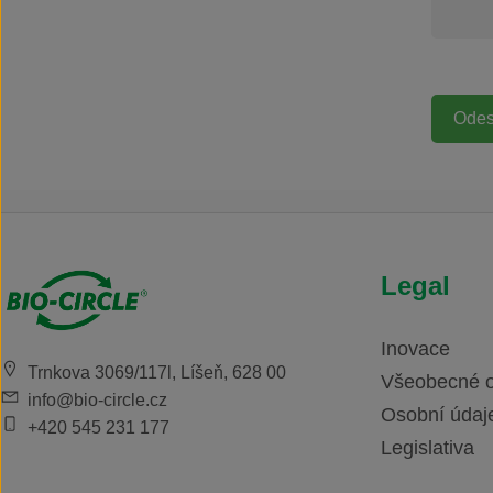
Legal
Inovace
Trnkova 3069/117l, Líšeň, 628 00
Všeobecné 
info@bio-circle.cz
Osobní údaj
+420 545 231 177
Legislativa