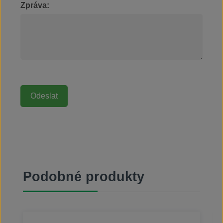
Zpráva:
Přeskočit galerii produktů
Podobné produkty