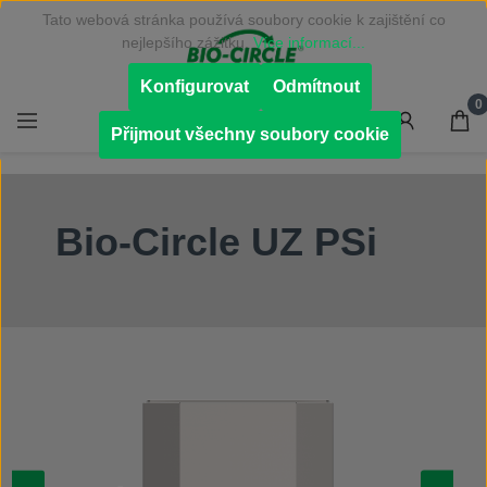
Tato webová stránka používá soubory cookie k zajištění co
Přejít na hlavní obsah
nejlepšího zážitku.
Více informací...
Konfigurovat
Odmítnout
0
Přijmout všechny soubory cookie
Bio-Circle UZ PSi
Přeskočit galerii obrázků