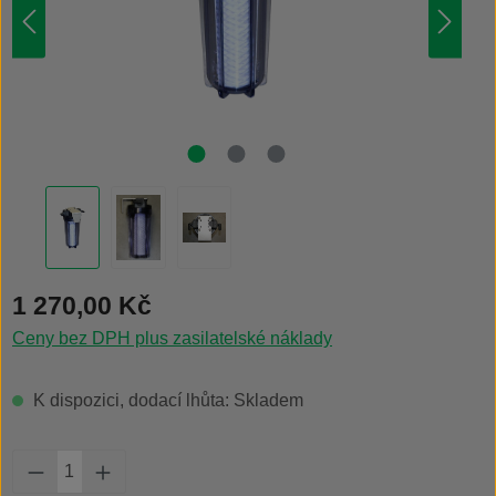
Běžná cena:
1 270,00 Kč
Ceny bez DPH plus zasilatelské náklady
K dispozici, dodací lhůta: Skladem
Množství produktu: Zadejte požadované množs