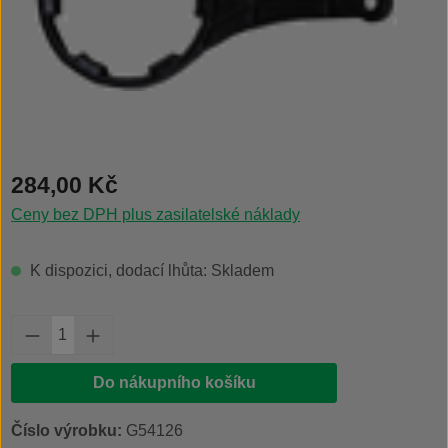
Běžná cena:
284,00 Kč
Ceny bez DPH plus zasilatelské náklady
K dispozici, dodací lhůta: Skladem
Množství produktu: Zadejte požadované množs
Do nákupního košíku
Číslo výrobku:
G54126