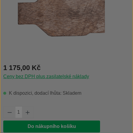
Běžná cena:
1 175,00 Kč
Ceny bez DPH plus zasilatelské náklady
K dispozici, dodací lhůta: Skladem
Množství produktu: Zadejte požadované množs
Do nákupního košíku