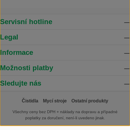
Servisní hotline
Legal
Informace
Možnosti platby
Sledujte nás
Čistidla
Mycí stroje
Ostatní produkty
Všechny ceny bez DPH +
náklady na dopravu
a případné
poplatky za doručení, není-li uvedeno jinak.