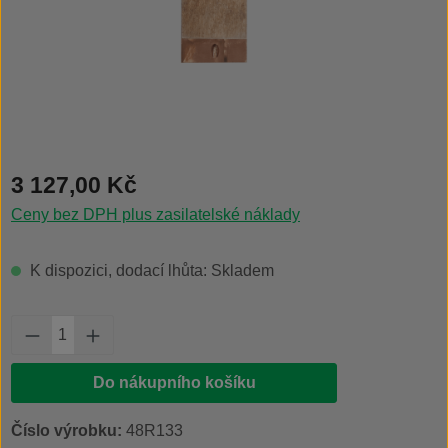
Běžná cena:
3 127,00 Kč
Ceny bez DPH plus zasilatelské náklady
K dispozici, dodací lhůta: Skladem
Množství produktu: Zadejte požadované množs
Do nákupního košíku
Číslo výrobku:
48R133