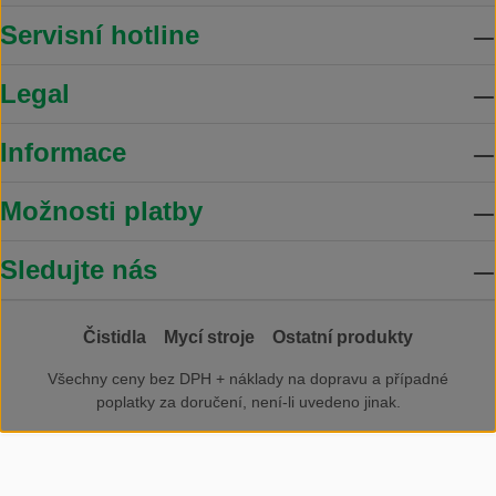
Servisní hotline
Legal
Informace
Možnosti platby
Sledujte nás
Čistidla
Mycí stroje
Ostatní produkty
Všechny ceny bez DPH +
náklady na dopravu
a případné
poplatky za doručení, není-li uvedeno jinak.