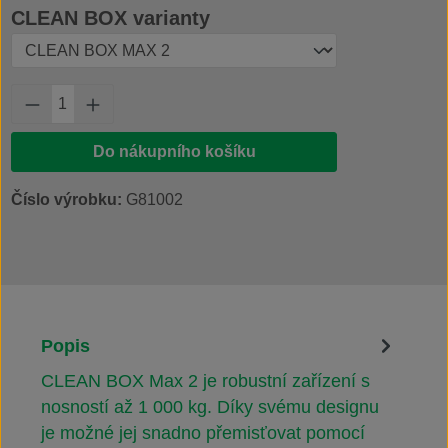
Vyberte
CLEAN BOX varianty
Množství produktu: Zadejte požadované množs
Do nákupního košíku
Číslo výrobku:
G81002
Popis
CLEAN BOX Max 2 je robustní zařízení s
nosností až 1 000 kg. Díky svému designu
je možné jej snadno přemisťovat pomocí