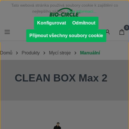
Tato webová stránka používá soubory cookie k zajištění co
Přejít na hlavní obsah
nejlepšího zážitku.
Více informací...
Konfigurovat
Odmítnout
0
Přijmout všechny soubory cookie
Domů
Produkty
Mycí stroje
Manuální
CLEAN BOX Max 2
Přeskočit galerii obrázků