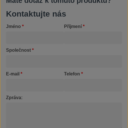
Máte dotaz k tomuto produktu?
Kontaktujte nás
Jméno
*
Příjmení
*
Společnost
*
E-mail
*
Telefon
*
Zpráva: