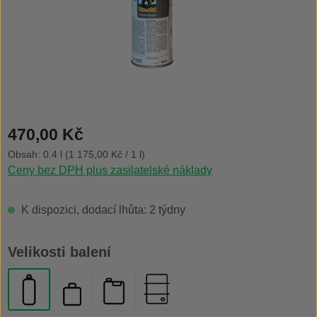
Běžná cena:
470,00 Kč
Obsah:
0.4 l
(1 175,00 Kč / 1 l)
Ceny bez DPH plus zasilatelské náklady
K dispozici, dodací lhůta: 2 týdny
Vyberte
Velikosti balení
aerosolový rozprašovač 400 ml
plechová láhev 500 ml
kanystr 20 l
plechový sud 200 l