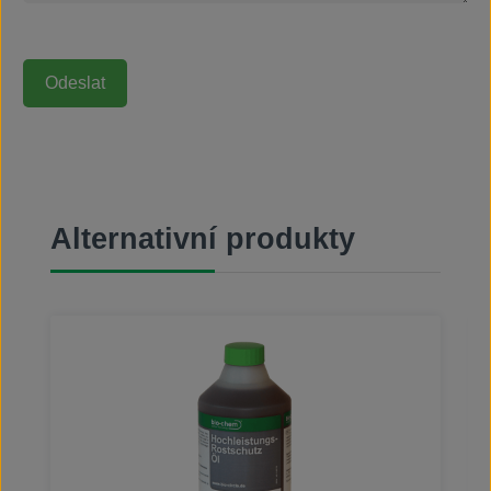
Přeskočit galerii produktů
Alternativní produkty