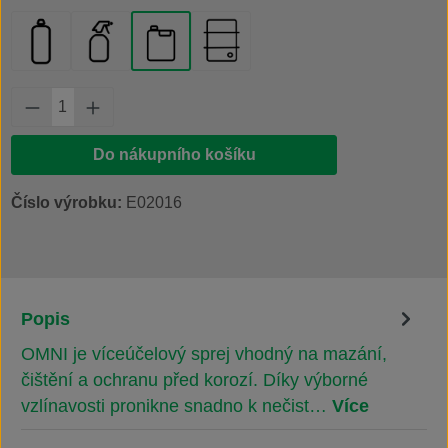
aerosolový rozprašovač 400 ml
lahvička s rozprašovačem 500 ml
kanystr 20 l
plechový sud 200 l
Množství produktu: Zadejte požadované množs
Do nákupního košíku
Číslo výrobku:
E02016
Popis
OMNI je víceúčelový sprej vhodný na mazání,
čištění a ochranu před korozí. Díky výborné
vzlínavosti pronikne snadno k nečist…
Více