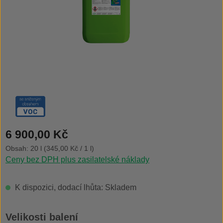
Běžná cena:
6 900,00 Kč
Obsah:
20 l
(345,00 Kč / 1 l)
Ceny bez DPH plus zasilatelské náklady
K dispozici, dodací lhůta: Skladem
Vyberte
Velikosti balení