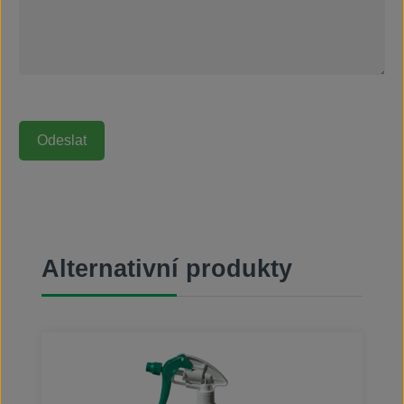
Přeskočit galerii produktů
Alternativní produkty