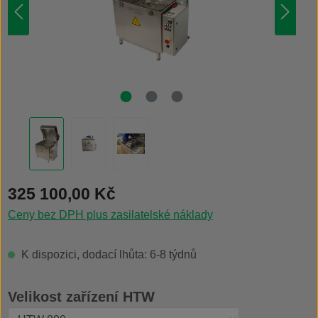
Běžná cena:
325 100,00 Kč
Ceny bez DPH plus zasilatelské náklady
K dispozici, dodací lhůta: 6-8 týdnů
Vyberte
Velikost zařízení HTW