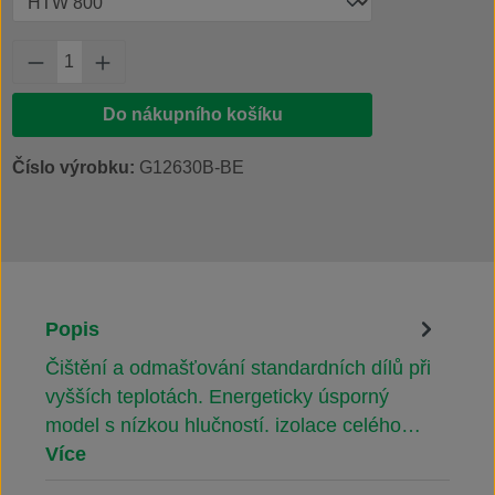
Množství produktu: Zadejte požadované množs
Do nákupního košíku
Číslo výrobku:
G12630B-BE
Popis
Čištění a odmašťování standardních dílů při
vyšších teplotách. Energeticky úsporný
model s nízkou hlučností. izolace celého…
Více