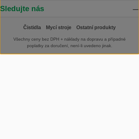
Sledujte nás
Čistidla
Mycí stroje
Ostatní produkty
Všechny ceny bez DPH +
náklady na dopravu
a případné
poplatky za doručení, není-li uvedeno jinak.