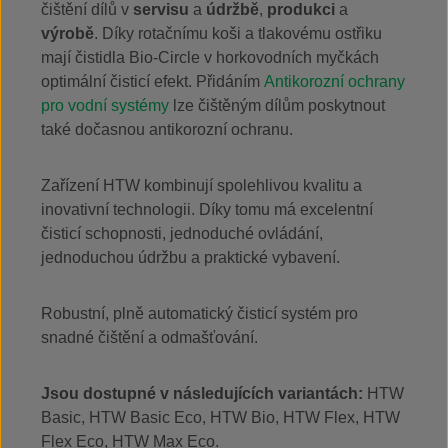
čištění dílů v
servisu
a
údržbě
,
produkci
a
výrobě
. Díky rotačnímu koši a tlakovému ostřiku
mají čistidla Bio-Circle v horkovodních myčkách
optimální čisticí efekt. Přidáním
Antikorozní ochrany
pro vodní systémy
lze čištěným dílům poskytnout
také dočasnou antikorozní ochranu.
Zařízení HTW kombinují spolehlivou kvalitu a
inovativní technologii. Díky tomu má excelentní
čisticí schopnosti, jednoduché ovládání,
jednoduchou údržbu a praktické vybavení.
Robustní, plně automatický čisticí systém pro
snadné čištění a odmašťování.
Jsou dostupné v následujících variantách:
HTW
Basic, HTW Basic Eco, HTW Bio, HTW Flex, HTW
Flex Eco, HTW Max Eco.