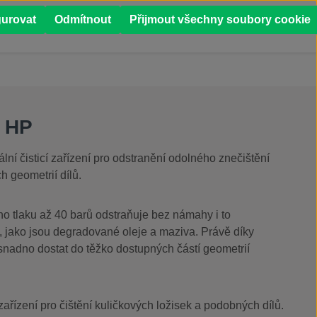
0
gurovat
Odmítnout
Přijmout všechny soubory cookie
Í
PŘÍPADOVÉ STUDIE
 HP
ní čisticí zařízení pro odstranění odolného znečištění
h geometrií dílů.
o tlaku až 40 barů odstraňuje bez námahy i to
í, jako jsou degradované oleje a maziva. Právě díky
snadno dostat do těžko dostupných částí geometrií
 zařízení pro čištění kuličkových ložisek a podobných dílů.