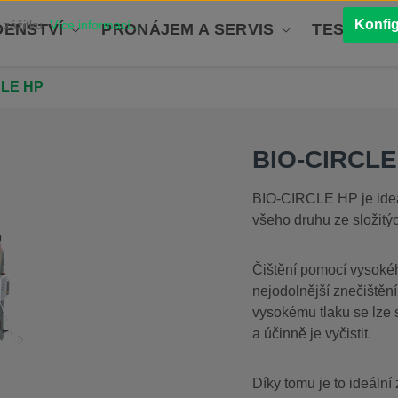
Konfi
 zážitku.
Více informací...
ENSTVÍ
PRONÁJEM A SERVIS
TESTOVÁN
CLE HP
BIO-CIRCLE
BIO-CIRCLE HP je ideál
všeho druhu ze složitýc
Čištění pomocí vysokéh
nejodolnější znečištěn
vysokému tlaku se lze 
a účinně je vyčistit.
Díky tomu je to ideální