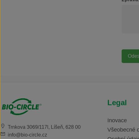
uzavřenou s
potřeba 100
POUŽITÍVšud
silně znečiš
geometrií.A
čistí ručen
nebo v uza
vysokotlaké 
přebytečnou 
ofukovou pis
čisticí kapal
náklady.T
zařízení (š 
mmmanipulač
v)1 440 x 1
plocha860 
prázdného 
kgobjem myc
Legal
60 barůvýk
čerpadlo1,6
Inovace
Trnkova 3069/117l, Líšeň, 628 00
Všeobecné 
info@bio-circle.cz